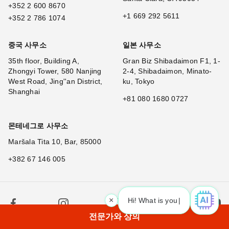
+352 2 600 8670
+1 669 292 5611
+352 2 786 1074
중국 사무소
일본 사무소
35th floor, Building A,
Gran Biz Shibadaimon F1, 1-
Zhongyi Tower, 580 Nanjing
2-4, Shibadaimon, Minato-
West Road, Jing''an District,
ku, Tokyo
Shanghai
+81 080 1680 0727
몬테네그로 사무소
Maršala Tita 10, Bar, 85000
+382 67 146 005
×
Hi! What is your request? 👀
|
전문가와 상의