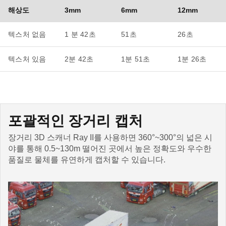
해상도
3mm
6mm
12mm
텍스처 없음
1 분 42초
51초
26초
텍스처 있음
2분 42초
1분 51초
1분 26초
포괄적인 장거리 캡처
장거리 3D 스캐너 Ray II를 사용하면 360°~300°의 넓은 시
야를 통해 0.5~130m 떨어진 곳에서 높은 정확도와 우수한
품질로 물체를 유연하게 캡처할 수 있습니다.