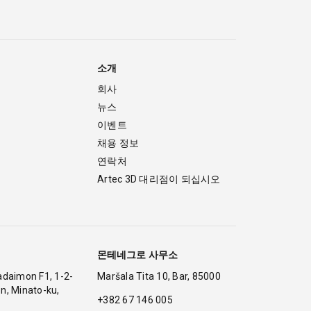
소개
회사
뉴스
이벤트
채용 정보
연락처
Artec 3D 대리점이 되십시오
몬테네그로 사무소
adaimon F1, 1-2-
Maršala Tita 10, Bar, 85000
n, Minato-ku,
+382 67 146 005