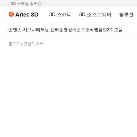
3D 스캐닝 솔루션
Artec 3D
3D 스캐너
3D 소프트웨어
솔루션
콘텐츠 허브
사례
러닝 센터
동영상
이벤트
소식
팸플릿
3D 모델
홈으로
콘텐츠 허브