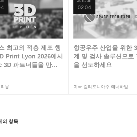
un
Jun
Jun
04
02
04
스 최고의 적층 제조 행
항공우주 산업을 위한 3
D Print Lyon 2026에서
계 및 검사 솔루션으로
ec 3D 파트너들을 만나
을 선도하세요
요.
 리옹
미국 캘리포니아주 애너하임
4 개의 항목
Pagi