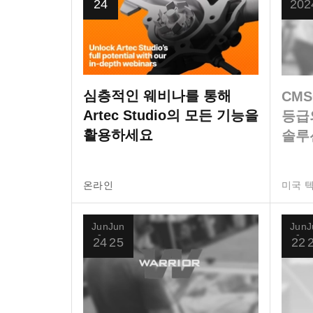
24
20
2
심층적인 웨비나를 통해
CMS
Artec Studio의 모든 기능을
등급의
활용하세요
솔루
온라인
미국 
Jun
Jun
Jun
J
24
25
22