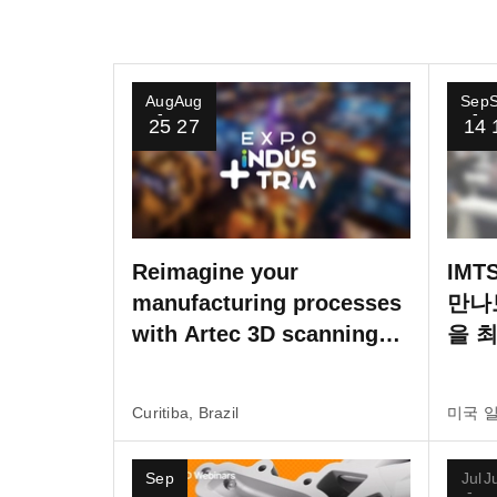
Aug
Aug
Sep
25
27
14
Reimagine your
IMT
manufacturing processes
만나
with Artec 3D scanning
을 
technology at Expo +
제품
Indústria 2026
Curitiba, Brazil
미국 
Sep
Jul
J