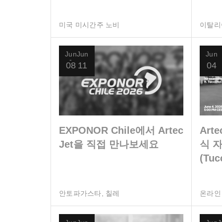
미국 미시간주 노비
이탈리
Jun
Jun
Jun
08
11
04
EXPONOR Chile에서 Artec
Art
Jet을 직접 만나보세요
식 
(Tuc
안토파가스타, 칠레
온라인