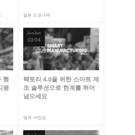
트
일본 도코나메
Jun
Jun
03
04
 행
팩토리 4.0을 위한 스마트 제
지평
조 솔루션으로 한계를 뛰어
넘으세요
영국 버밍엄