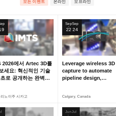
모든 이벤트
온라인
오프라인
Sep
Sep
Sep
19
22
24
S 2026에서 Artec 3D를
Leverage wireless 3D
보세요: 혁신적인 기술
capture to automate
최초로 공개하는 완벽한
pipeline design,
 라인업을 선보입니다.
inspection, and
retrofitting
일리노이주 시카고
Calgary, Canada
ul
Jun
Jul