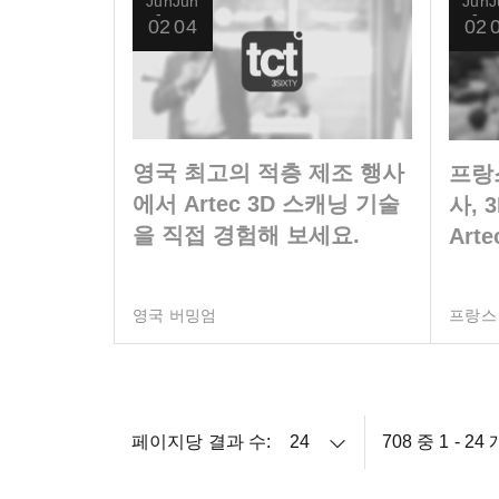
Jun
Jun
Jun
J
02
04
02
영국 최고의 적층 제조 행사
프랑
에서 Artec 3D 스캐닝 기술
사, 3
을 직접 경험해 보세요.
Art
보세
영국 버밍엄
프랑스
페이지당 결과 수:
708 중 1 - 2