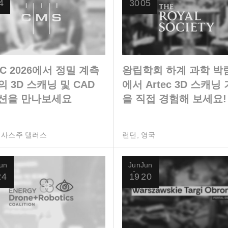
4
30
05
C 2026에서 정밀 계측
왕립학회 하계 과학 박
 3D 스캐닝 및 CAD
에서 Artec 3D 스캐닝
션을 만나보세요
을 직접 경험해 보세요!
텍사스주 댈러스
런던, 영국
un
Jun
Jun
24
19
20