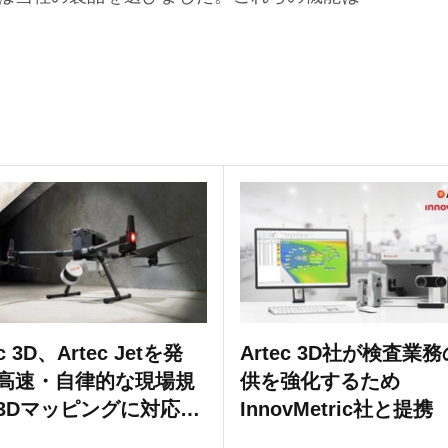
。
ec 3D、Artec Jetを発
Artec 3D社が検査業
高速・自律的な現場規
供を強化するため
3Dマッピングに対応す
InnovMetric社と提携
量グレードのモバイル