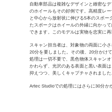
自動車部品は複雑なデザインと緻密なディテ
のホイールもその好例です。高精度レー
と中心から放射状に伸びる5本のスポー
たスポークはホイールの外縁に向かって
できます。このモデルは実物を忠実に再
スキャン担当者は、対象物の両面に小さ
20分を要しました。その後、20分かけ
処理は一切不要で、黒色物体スキャンオ
かわらず、光沢のある表面と黒い表面は
抑えつつ、美しくキャプチャされました
Artec Studioでの処理にはさらに3
削除」機能よりも優れた性能を発揮し、
は、明確な特徴と形状間のシャープな遷
た。