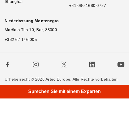
Shanghai
+81 080 1680 0727
Niederlassung Montenegro
Maršala Tita 10, Bar, 85000
+382 67 146 005
Urheberrecht © 2026 Artec Europe. Alle Rechte vorbehalten.
×
Hi
Nutzungsbedingungen
Verkaufsbedingungen
Sprechen Sie mit einem Experten
Privatsphäre
Cookie-Richtlinien
Kontakieren Sie uns