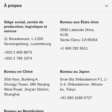
À propos
Siège social, centre de
Bureau aux États-Unis
production, logistique et
2880 Lakeside Drive,
service
#135
11 Breedewues, L-1259
Santa Clara, CA 95054
Senningerberg, Luxembourg
+1 669 292 5611
+352 2 600 8670
+352 2 786 1074
Bureau en Chine
Bureau au Japon
35th floor, Building A,
Gran Biz Shibadaimon F1, 1-
Zhongyi Tower, 580 Nanjing
2-4, Shibadaimon, Minato-
West Road, Jing'an District,
ku, Tokyo
Shanghai
+81 080 1680 0727
Bureau au Monténégro