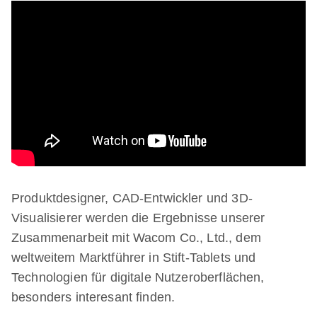
Produktdesigner, CAD-Entwickler und 3D-
Visualisierer werden die Ergebnisse unserer
Zusammenarbeit mit Wacom Co., Ltd., dem
weltweitem Marktführer in Stift-Tablets und
Technologien für digitale Nutzeroberflächen,
besonders interesant finden.