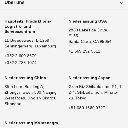
Über uns
Hauptsitz, Produktions-,
Niederlassung USA
Logistik- und
2880 Lakeside Drive,
Servicezentrum
#135
11 Breedewues, L-1259
Santa Clara, CA 95054
Senningerberg, Luxemburg
+1 669 292 5611
+352 2 600 8670
+352 2 786 1074
Niederlassung China
Niederlassung Japan
35th floor, Building A,
Gran Biz Shibadaimon F1, 1-
Zhongyi Tower, 580 Nanjing
2-4, Shibadaimon, Minato-
West Road, Jing'an District,
ku, Tokyo
Shanghai
+81 080 1680 0727
Niederlassung Montenegro