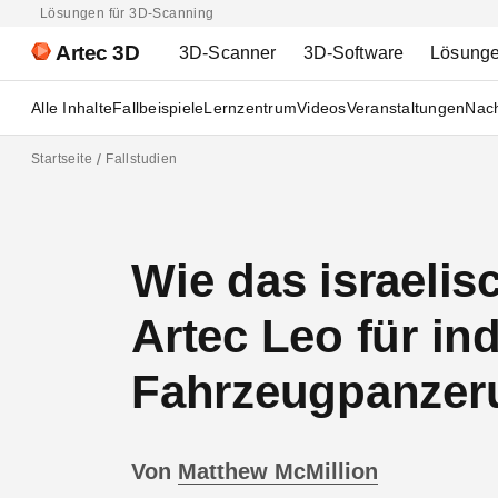
Lösungen für 3D-Scanning
Artec 3D
3D-Scanner
3D-Software
Lösung
Alle Inhalte
Fallbeispiele
Lernzentrum
Videos
Veranstaltungen
Nach
Startseite
Fallstudien
Wie das israeli
Artec Leo für in
Fahrzeugpanzeru
Von
Matthew McMillion