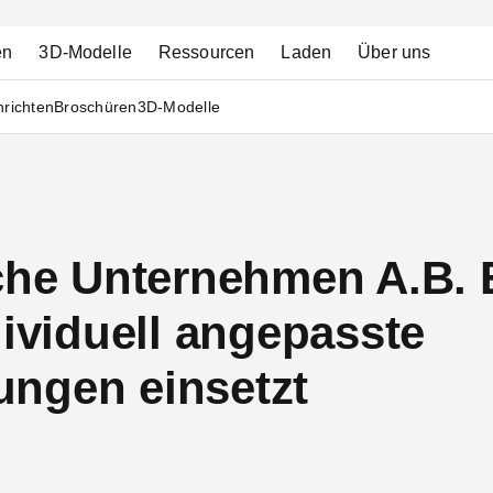
en
3D-Modelle
Ressourcen
Laden
Über uns
richten
Broschüren
3D-Modelle
sche Unternehmen A.B. 
dividuell angepasste
ngen einsetzt