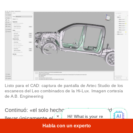
Listo para el CAD: captura de pantalla de Artec Studio de los
escaneos del Leo combinados de la Hi-Lux. Imagen cortesía
de A.B. Engineering
Continuó: «el solo hecho de tener la capacidad de
×
Hi! What is your request? 👀
|
llevar únicamente el escáner, sin siquiera una
Habla con un experto
computadora portátil, al campo en cualquier parte