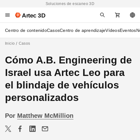
Soluciones de escaneo 3D
Artec 3D
Centro de contenido
Casos
Centro de aprendizaje
Vídeos
Eventos
N
Inicio
Casos
Cómo A.B. Engineering de
Israel usa Artec Leo para
el blindaje de vehículos
personalizados
Por
Matthew McMillion