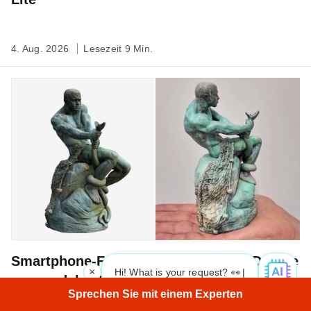
4. Aug. 2026
Lesezeit 9 Min.
Smartphone-Fotos in vollfarbige 3D-Drucke
×
Hi! What is your request? 👀
|
verwandeln: Artec 3D und Mimaki
Sprechen Sie mit einem Experten
definieren die Bewahrung von Kulturerbe