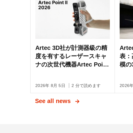
Artec 3D社が計測器級の精
Art
度を有するレーザースキャ
表：
ナの次世代機器Artec Point
模の
IIを発売
る測
Li
2026年 8月 5日
2 分で読めます
2026
See all news