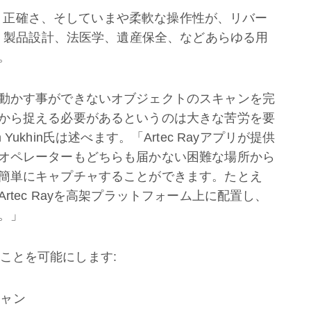
ード、正確さ、そしていまや柔軟な操作性が、リバー
)、製品設計、法医学、遺産保全、などあらゆる用
。
動かす事ができないオブジェクトのスキャンを完
から捉える必要があるというのは大きな苦労を要
m Yukhin氏は述べます。「Artec Rayアプリが提供
オペレーターもどちらも届かない困難な場所から
簡単にキャプチャすることができます。たとえ
tec Rayを高架プラットフォーム上に配置し、
。」
次のことを可能にします:
キャン