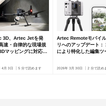
ec 3D、Artec Jetを発
Artec Remoteモバ
高速・自律的な現場規
リへのアップデート：
3Dマッピングに対応す
により特化した編集ツ
量グレードのモバイル
を皆様のポケットに
DARスキャナ
年 4月 3日
5 分で読めます
2026年 3月 30日
2 分で読め