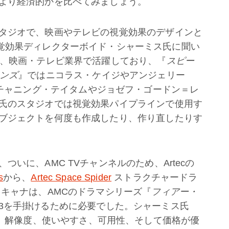
より経済的かを比べてみましょう。
タジオで、映画やテレビの視覚効果のデザインと
覚効果ディレクターボイド・シャーミス氏に聞い
間、映画・テレビ業界で活躍しており、『
スピー
カンズ
』ではニコラス・ケイジやアンジェリー
チャニング・テイタムやジョゼフ・ゴードン＝レ
氏のスタジオでは視覚効果パイプラインで使用す
ブジェクトを何度も作成したり、作り直したりす
いに、AMC TVチャンネルのため、Artecの
s
から、
Artec Space Spider
ストラクチャードラ
スキャナは、AMCのドラマシリーズ『
フィアー・
3を手掛けるために必要でした。シャーミス氏
選んだのは、解像度、使いやすさ、可用性、そして価格が優