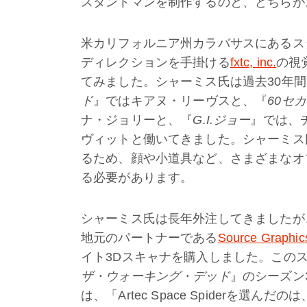
スタントマンを制作するのと、どちらが
米カリフォルニア州カラバサスにあるス
ディレクションを手掛ける
fxtc, inc.
の視
てみました。シャーミス氏は過去30年
ド
』ではキアヌ・リーヴスと、『
60セ
ナ・ジョリーと、『
G.I.ジョー
』では、
ヴィットと働いてきました。シャーミス
るため、顔や小道具など、さまざまなオ
る必要があります。
シャーミス氏は長年外注してきましたが、つ
地元のパートナーである
Source Graphic
イト3Dスキャナを購入しました。この
ザ・ウォーキング・デッド
』のシーズン
は、「Artec Space Spiderを