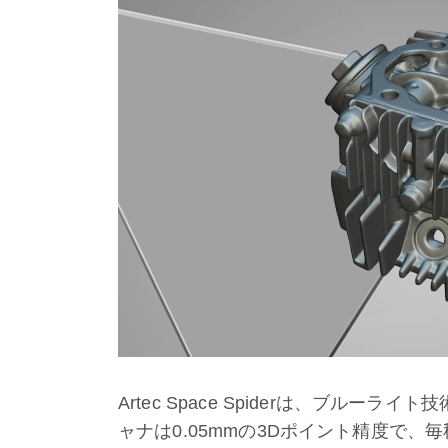
Artec Space Spiderは、ブルーライ
ャナは0.05mmの3Dポイント精度で、