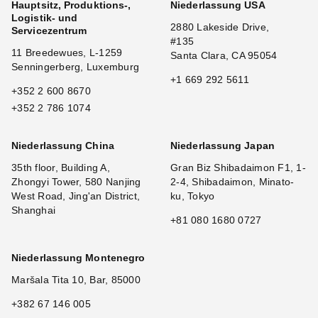
Hauptsitz, Produktions-,
Niederlassung USA
Logistik- und
2880 Lakeside Drive,
Servicezentrum
#135
11 Breedewues, L-1259
Santa Clara, CA 95054
Senningerberg, Luxemburg
+1 669 292 5611
+352 2 600 8670
+352 2 786 1074
Niederlassung China
Niederlassung Japan
35th floor, Building A,
Gran Biz Shibadaimon F1, 1-
Zhongyi Tower, 580 Nanjing
2-4, Shibadaimon, Minato-
West Road, Jing'an District,
ku, Tokyo
Shanghai
+81 080 1680 0727
Niederlassung Montenegro
Maršala Tita 10, Bar, 85000
+382 67 146 005