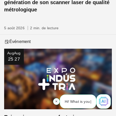
génération de son scanner laser de qualité
métrologique
5 août 2026
2 min. de lecture
Événement
Aug
Aug
25
27
×
Hi! What is your request? 👀