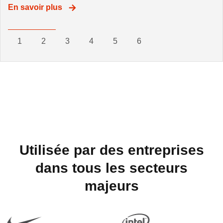
En savoir plus
En savoir plus
1
2
3
4
5
6
Utilisée par des entreprises
dans tous les secteurs
majeurs