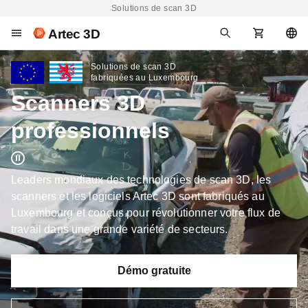
Solutions de scan 3D
Artec 3D
Solutions de scan 3D
fabriquées au Luxembourg
Scanners 3D
professionnels
Leaders mondiaux des technologies de scan 3D, les
scanners et les logiciels Artec 3D sont fabriqués au
Luxembourg et conçus pour révolutionner votre flux de
travail dans une grande variété de secteurs.
Démo gratuite