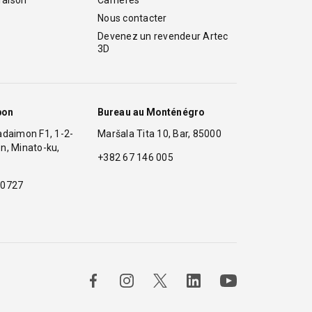
Nous contacter
Devenez un revendeur Artec 
3D
pon
Bureau au Monténégro
adaimon F1, 1-2-
Maršala Tita 10, Bar, 85000
n, Minato-ku,
+382 67 146 005
 0727