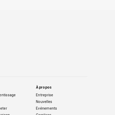
À propos
entissage
Entreprise
Nouvelles
eter
Evénements
vraison
Carrières