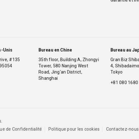
s-Unis
Bureau en Chine
Bureau au Ja
 Drive, #135
35th floor, Building A, Zhongyi
Gran Biz Shib
 95054
Tower, 580 Nanjing West
4, Shibadaimo
Road, Jing'an District,
Tokyo
1
Shanghai
+81 080 1680
s.
que de Confidentialité
Politique pour les cookies
Contactez-nous