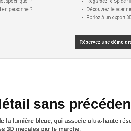
jet spécifique ?
Regardez le Spider II
I en personne ?
Découvrez le scanne
?
Parlez à un expert 3D
Réservez une démo gra
étail sans précéden
 de la lumière bleue, qui associe ultra-haute rés
s 3D inégalés par le marché.