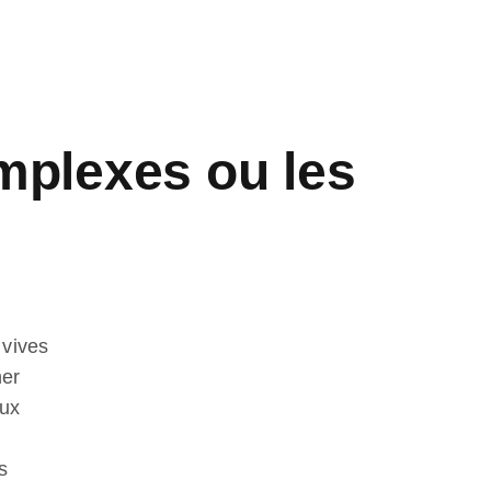
mplexes ou les
 vives
ner
aux
s