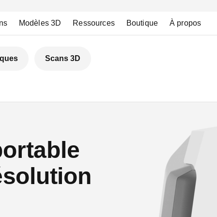
ns
Modèles 3D
Ressources
Boutique
À propos
iques
Scans 3D
ortable
ésolution