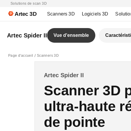
Solutions de scan 3D
Artec 3D
Scanners 3D
Logiciels 3D
Solutio
Artec Spider II
Vue d'ensemble
Caractérist
Page d'accueil
Scanners 3D
Artec Spider II
Scanner 3D p
ultra-haute r
de pointe