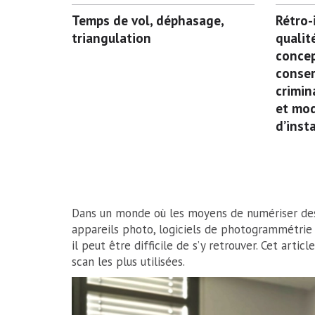
Temps de vol, déphasage,
Rétro-
triangulation
qualit
concep
conser
crimin
et mod
d’inst
Dans un monde où les moyens de numériser des
appareils photo, logiciels de photogrammétri
il peut être difficile de s’y retrouver. Cet artic
scan les plus utilisées.