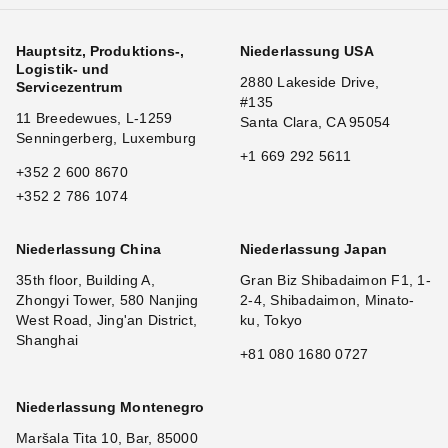
Hauptsitz, Produktions-,
Niederlassung USA
Logistik- und
2880 Lakeside Drive,
Servicezentrum
#135
11 Breedewues, L-1259
Santa Clara, CA 95054
Senningerberg, Luxemburg
+1 669 292 5611
+352 2 600 8670
+352 2 786 1074
Niederlassung China
Niederlassung Japan
35th floor, Building A,
Gran Biz Shibadaimon F1, 1-
Zhongyi Tower, 580 Nanjing
2-4, Shibadaimon, Minato-
West Road, Jing'an District,
ku, Tokyo
Shanghai
+81 080 1680 0727
Niederlassung Montenegro
Maršala Tita 10, Bar, 85000