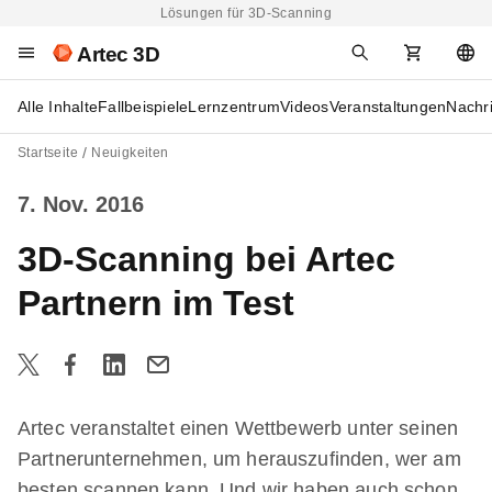
Lösungen für 3D-Scanning
Artec 3D
Alle Inhalte
Fallbeispiele
Lernzentrum
Videos
Veranstaltungen
Nachr
Startseite
Neuigkeiten
7. Nov. 2016
3D-Scanning bei Artec
Partnern im Test
Artec veranstaltet einen Wettbewerb unter seinen
Partnerunternehmen, um herauszufinden, wer am
besten scannen kann. Und wir haben auch schon