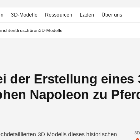
en
3D-Modelle
Ressourcen
Laden
Über uns
richten
Broschüren
3D-Modelle
bei der Erstellung eine
ohen Napoleon zu Pfer
3D
ochdetaillierten 3D-Modells dieses historischen