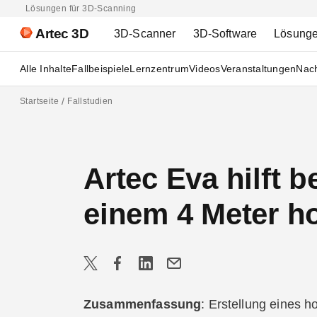
Lösungen für 3D-Scanning
Artec 3D
3D-Scanner
3D-Software
Lösung
Alle Inhalte
Fallbeispiele
Lernzentrum
Videos
Veranstaltungen
Nach
Startseite
Fallstudien
Artec Eva hilft 
einem 4 Meter h
Zusammenfassung
: Erstellung eines h