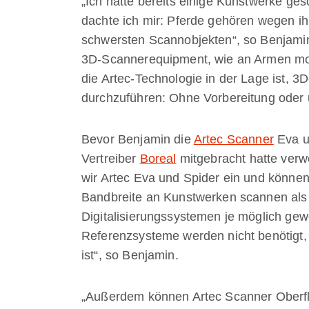
„Ich hatte bereits einige Kunstwerke ges
dachte ich mir: Pferde gehören wegen ih
schwersten Scannobjekten“, so Benjamin
3D-Scannerequipment, wie an Armen mon
die Artec-Technologie in der Lage ist, 
durchzuführen: Ohne Vorbereitung ode
Bevor Benjamin die
Artec Scanner
Eva u
Vertreiber
Boreal
mitgebracht hatte verw
wir Artec Eva und Spider ein und könne
Bandbreite an Kunstwerken scannen als
Digitalisierungssystemen je möglich ge
Referenzsysteme werden nicht benötigt, 
ist“, so Benjamin.
„Außerdem können Artec Scanner Oberfläc