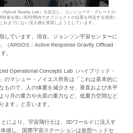
ybrid Reality Lab）を設立し、コンシューマ・グレードの
跡技術を使い3D空間内でオブジェクトの位置を特定する技術）
これまでにない没入感を実現しようとしています。​
指しています。現在、ジョンソン宇宙センターに
Active Response Gravity Offload
ます。
nced Operational Concepts Lab（ハイブリッド・
」のマシュー・ノイエス所長は「これは基本的に
なもので、人の体重を減少させ、垂直および水平
より月の重力や火星の重力など、低重力空間など
ります」と言います。
ことにより、宇宙飛行士は、3Dワールドに没入す
を体感し、国際宇宙ステーションは仮想ヘッドセ