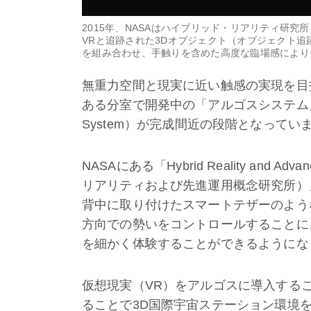
2015年、NASAはハイブリッド・リアリティ研究所（H
VRと追跡された3Dオブジェクト（オブジェクト追
を組み合わせ、手触りを含めた高度な臨場感により
無重力空間と現実に近い触感の実現を目
ある分室で開発中の「アルゴスシステム」（ARGOS：
System）が完成間近の段階となってい
NASAにある「Hybrid Reality and Adva
リアリティおよび先進運用概念研究所）
背中に取り付けたスマートテザーのよう
方向での勢いをコントロールすることに
を細かく体験することができるようにな
仮想現実（VR）をアルゴスに導入する
ることで3D国際宇宙ステーション環境