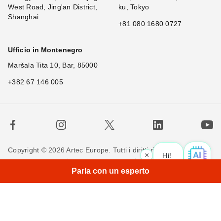
West Road, Jing'an District,
ku, Tokyo
Shanghai
+81 080 1680 0727
Ufficio in Montenegro
Maršala Tita 10, Bar, 85000
+382 67 146 005
Copyright © 2026 Artec Europe. Tutti i diritti riservati.
×
Hi! What is you
Termini di utilizzo
Termini di vendita
Privacy Policy
Parla con un esperto
Politica sui cookie
Contattaci