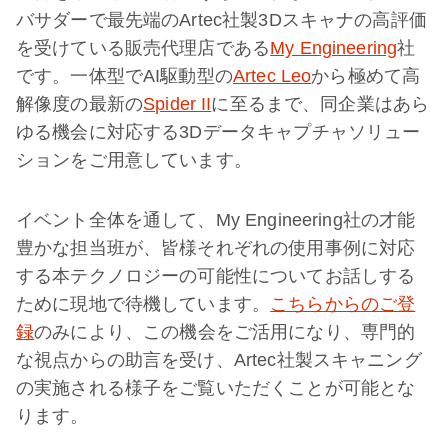
バサダーで最先端のArtec社製3Dスキャナの高評価
を受けている販売代理店である
My Engineering
社
です。一体型でAI駆動型の
Artec Leo
から極めて高
解像度の最新の
Spider II
に至るまで、同企業はあら
ゆる機会に対応する3Dデータキャプチャソリュー
ションをご用意しています。
イベント全体を通して、My Engineering社の才能
豊かな担当班が、皆様それぞれの使用事例に対応
する本テクノロジーの可能性についてお話しする
ために現地で待機しています。
こちらからのご登
録
のみにより、この機会をご活用になり、専門的
な視点からの助言を受け、Artec社製スキャニング
の実施される様子をご覧いただくことが可能とな
ります。