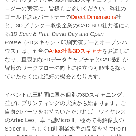
マンハッタンでのArtec社製3Dスキャニングテクノ
ロジーの実演に、皆様もご参加ください。弊社の
ゴールド認定パートナーの
Direct Dimensions
社
と、3Dプリンター取扱企業のCAD BLU社共催によ
る
3D Scan & Print Demo Day and Open
House
（3Dスキャン・印刷実演デーとオープンハ
ウス）は、五台の
Artec社製3Dスキャナ
をお試しに
なり、直観的な3DデータキャプチャとCAD設計が
皆様のワークフローの向上に役立つ可能性を探っ
ていただくには絶好の機会となります。
イベントは三時間に亘る個別の3Dスキャニング、
並びにプリンティングの実演から始まります。ご
自身のパーツをお持ちいただければ、ワイヤレス
のArtec Leo、卓上型Micro II、極めて高解像度の
Spider II、もしくは計測業水準の品質を持つPoint