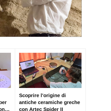
i
Scoprire l'origine di
per
antiche ceramiche greche
on
con Artec Spider II