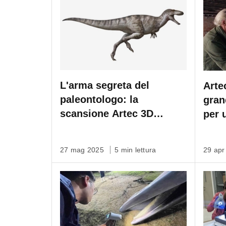
L'arma segreta del
Arte
paleontologo: la
gran
scansione Artec 3D
per 
riporta in vita il
Disc
tirannosauro asiatico
27 mag 2025
5 min lettura
29 ap