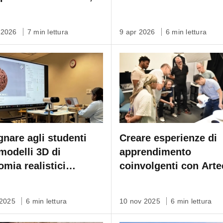
II e Leo
Artec Point & Micro II
 2026
7 min lettura
9 apr 2026
6 min lettura
gnare agli studenti
Creare esperienze di
modelli 3D di
apprendimento
omia realistici
coinvolgenti con Arte
sionati da Artec Leo
Leo e Spider II
 2025
6 min lettura
10 nov 2025
6 min lettura