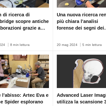
 di ricerca di
Una nuova ricerca re
ridge scopre antiche
più chiara l'analisi
aborazioni grazie a
forense dei segni dei
c Space Spider
morsi grazie alla
scansione Artec 3D
2024
8 min lettura
20 mag 2024
5 min lettura
e l'abisso: Artec Eva e
Advanced Laser Imag
e Spider esplorano
utilizza la scansione 