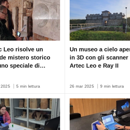
c Leo risolve un
Un museo a cielo ape
de mistero storico
in 3D con gli scanner
uno speciale di
Artec Leo e Ray II
overy Channel
r 2025
5 min lettura
26 mar 2025
9 min lettura