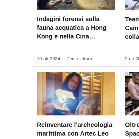
Indagini forensi sulla
Team
fauna acquatica a Hong
Camb
Kong e nella Cina
coll
Continentale con Artec
Arte
Ray & Leo
10 ott 2024
7 min lettura
2 ott 
Reinventare l'archeologia
Oltr
marittima con Artec Leo
Spac