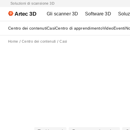
Soluzioni di scansione 3D
Artec 3D
Gli scanner 3D
Software 3D
Soluz
Centro dei contenuti
Casi
Centro di apprendimento
Video
Eventi
No
Home
Centro dei contenuti
Casi