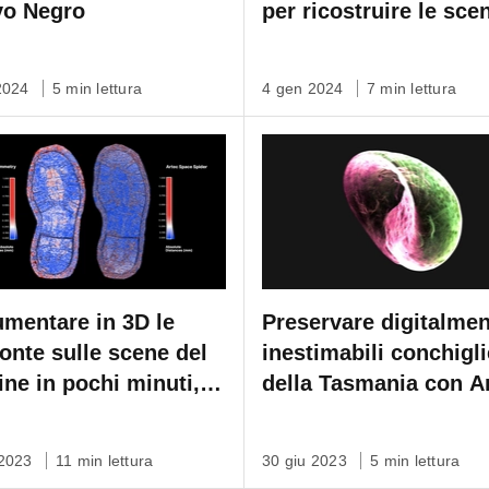
yo Negro
per ricostruire le sce
del crimine
 2024
5 min lettura
4 gen 2024
7 min lettura
mentare in 3D le
Preservare digitalme
onte sulle scene del
inestimabili conchigli
ine in pochi minuti,
della Tasmania con A
a alcun contatto
Micro
 2023
11 min lettura
30 giu 2023
5 min lettura