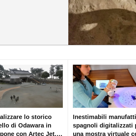
alizzare lo storico
Inestimabili manufatt
ello di Odawara in
spagnoli digitalizzati 
pone con Artec Jet,
una mostra virtuale c