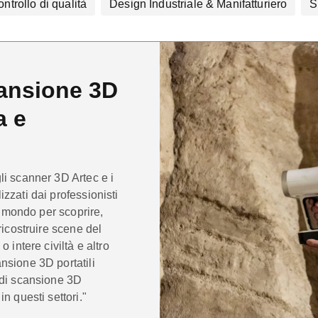
ntrollo di qualità
Design Industriale & Manifatturiero
S
cansione 3D
a e
li scanner 3D Artec e i
zzati dai professionisti
il mondo per scoprire,
ricostruire scene del
 intere civiltà e altro
nsione 3D portatili
 di scansione 3D
n questi settori."