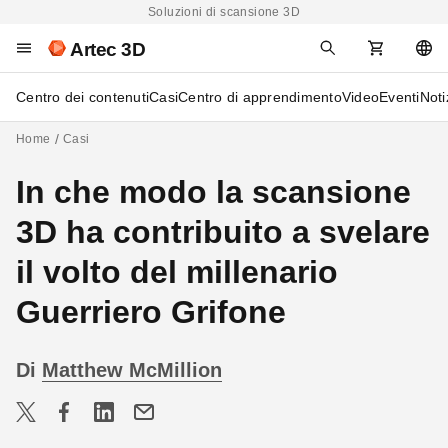
Soluzioni di scansione 3D
Artec 3D
Centro dei contenuti
Casi
Centro di apprendimento
Video
Eventi
Noti
Home
Casi
In che modo la scansione
3D ha contribuito a svelare
il volto del millenario
Guerriero Grifone
Di
Matthew McMillion