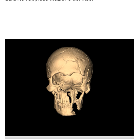
Video
file