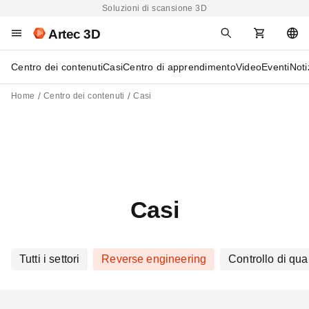
Soluzioni di scansione 3D
Artec 3D
Centro dei contenuti
Casi
Centro di apprendimento
Video
Eventi
Noti
Home
Centro dei contenuti
Casi
Casi
Tutti i settori
Reverse engineering
Controllo di qual