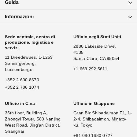
Guida
Informazioni
Sede centrale, centro di
Ufficio negli Stati Uniti
produzione, logistica e
2880 Lakeside Drive,
servizi
#135
11 Breedewues, L-1259
Santa Clara, CA 95054
Senningerberg,
+1 669 292 5611
Lussemburgo
+352 2 600 8670
+352 2 786 1074
Ufficio in Cina
Ufficio in Giappone
35th floor, Building A,
Gran Biz Shibadaimon F1, 1-
Zhongyi Tower, 580 Nanjing
2-4, Shibadaimon, Minato-
West Road, Jing'an District,
ku, Tokyo
Shanghai
+81 080 1680 0727