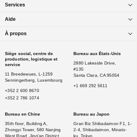
Services
Aide
À propos
Siège social, centre de
Bureau aux États-Unis
production, logistique et
2880 Lakeside Drive,
service
#135
11 Breedewues, L-1259
Santa Clara, CA 95054
Senningerberg, Luxembourg
+1 669 292 5611
+352 2 600 8670
+352 2 786 1074
Bureau en Chine
Bureau au Japon
35th floor, Building A,
Gran Biz Shibadaimon F1, 1-
Zhongyi Tower, 580 Nanjing
2-4, Shibadaimon, Minato-
West Road, Jing'an District,
ku, Tokyo