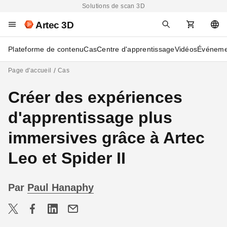
Solutions de scan 3D
Artec 3D
Plateforme de contenu
Cas
Centre d'apprentissage
Vidéos
Événeme
Page d'accueil
Cas
Créer des expériences
d'apprentissage plus
immersives grâce à Artec
Leo et Spider II
Par
Paul Hanaphy