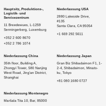
Hauptsitz, Produktions-,
Niederlassung USA
Logistik- und
2880 Lakeside Drive,
Servicezentrum
#135
11 Breedewues, L-1259
Santa Clara, CA 95054
Senningerberg, Luxemburg
+1 669 292 5611
+352 2 600 8670
+352 2 786 1074
Niederlassung China
Niederlassung Japan
35th floor, Building A,
Gran Biz Shibadaimon F1, 1-
Zhongyi Tower, 580 Nanjing
2-4, Shibadaimon, Minato-
West Road, Jing'an District,
ku, Tokyo
Shanghai
+81 080 1680 0727
Niederlassung Montenegro
Maršala Tita 10, Bar, 85000