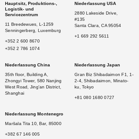
Hauptsitz, Produktions-,
Niederlassung USA
Logistik- und
2880 Lakeside Drive,
Servicezentrum
#135
11 Breedewues, L-1259
Santa Clara, CA 95054
Senningerberg, Luxemburg
+1 669 292 5611
+352 2 600 8670
+352 2 786 1074
Niederlassung China
Niederlassung Japan
35th floor, Building A,
Gran Biz Shibadaimon F1, 1-
Zhongyi Tower, 580 Nanjing
2-4, Shibadaimon, Minato-
West Road, Jing'an District,
ku, Tokyo
Shanghai
+81 080 1680 0727
Niederlassung Montenegro
Maršala Tita 10, Bar, 85000
+382 67 146 005