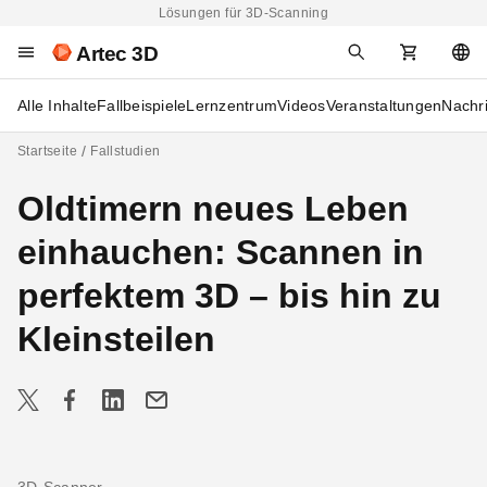
Lösungen für 3D-Scanning
Artec 3D
Alle Inhalte
Fallbeispiele
Lernzentrum
Videos
Veranstaltungen
Nachr
Startseite
Fallstudien
Oldtimern neues Leben
einhauchen: Scannen in
perfektem 3D – bis hin zu
Kleinsteilen