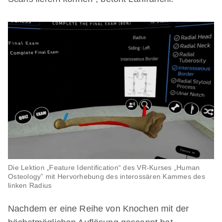
Die Lektion „Feature Identification“ des VR-Kurses „Human
Osteology” mit Hervorhebung des interossären Kammes des
linken Radius
Nachdem er eine Reihe von Knochen mit der