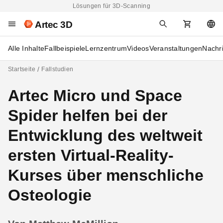
Lösungen für 3D-Scanning
Artec 3D
Alle Inhalte
Fallbeispiele
Lernzentrum
Videos
Veranstaltungen
Nachr
Startseite
Fallstudien
Artec Micro und Space
Spider helfen bei der
Entwicklung des weltweit
ersten Virtual-Reality-
Kurses über menschliche
Osteologie