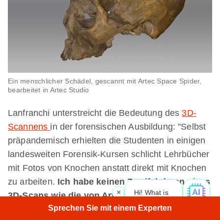
Ein menschlicher Schädel, gescannt mit Artec Space Spider,
bearbeitet in Artec Studio
Lanfranchi unterstreicht die Bedeutung des
3D-
Scannens
in der forensischen Ausbildung: "Selbst
präpandemisch erhielten die Studenten in einigen
landesweiten Forensik-Kursen schlicht Lehrbücher
mit Fotos von Knochen anstatt direkt mit Knochen
zu arbeiten.
Ich habe keinen Zweifel daran, dass
×
Hi! What is your request? 👀
|
3D-Scans wie die von Artec Space Spider und
Sprechen Sie mit einem Experten
Micro ein viel besseres Lernmittel sind als