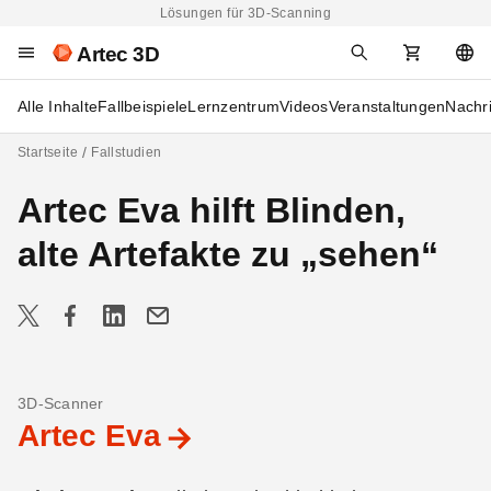
Lösungen für 3D-Scanning
Artec 3D
Alle Inhalte
Fallbeispiele
Lernzentrum
Videos
Veranstaltungen
Nachr
Startseite
Fallstudien
Artec Eva hilft Blinden,
alte Artefakte zu „sehen“
3D-Scanner
Artec Eva