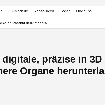
en
3D-Modelle
Ressourcen
Laden
Über uns
richten
Broschüren
3D-Modelle
digitale, präzise in 3D
ere Organe herunterl