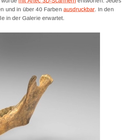
s wurde
mit Artec 3D-Scannern
entworfen. Jedes
ien und in über 40 Farben
ausdruckbar
. In den
 in der Galerie erwartet.