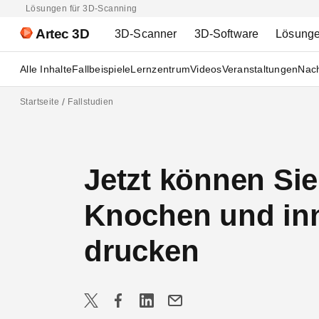
Lösungen für 3D-Scanning
Artec 3D
3D-Scanner
3D-Software
Lösung
Alle Inhalte
Fallbeispiele
Lernzentrum
Videos
Veranstaltungen
Nach
Startseite
Fallstudien
Jetzt können Sie 
Knochen und inn
drucken