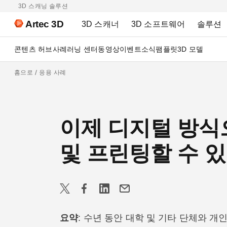
3D 스캐닝 솔루션
Artec 3D
3D 스캐너
3D 소프트웨어
솔루션
콘텐츠 허브
사례
러닝 센터
동영상
이벤트
소식
팸플릿
3D 모델
홈으로
응용 사례
이제 디지털 방식
및 프린팅할 수 
요약
: 수년 동안 대학 및 기타 단체와 