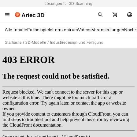
Lösungen für 3D-Scanning
Artec 3D
Alle Inhalte
Fallbeispiele
Lernzentrum
Videos
Veranstaltungen
Nachr
Startseite
3D-Modelle
Industriedesign und Fertigung