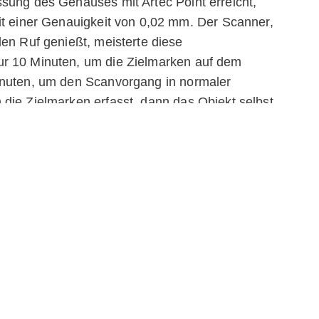
sung des Gehäuses mit Artec Point erreicht,
it einer Genauigkeit von 0,02 mm. Der Scanner,
den Ruf genießt, meisterte diese
ur 10 Minuten, um die Zielmarken auf dem
inuten, um den Scanvorgang in normaler
die Zielmarken erfasst, dann das Objekt selbst.
agie entfalten: Je nach Bedarf können Sie jeden
 gewünschte Auflösung verfeinern – 0,2 mm, 0,1
rarbeitung dauert zwischen 25 und 60 Minuten
r entscheiden, das gesamte Polygonnetz auf die
drehen Sie dieses Modell, um jedes Detail zu
chern bis hin zu kleinen Gehäuseelementen und
er andere mit Artec Point erstellte digitale
e komplexe Objekte mit hoher