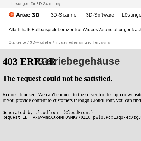
Lösungen für 3D-Scanning
Artec 3D
3D-Scanner
3D-Software
Lösung
Alle Inhalte
Fallbeispiele
Lernzentrum
Videos
Veranstaltungen
Nach
Startseite
3D-Modelle
Industriedesign und Fertigung
Getriebegehäuse