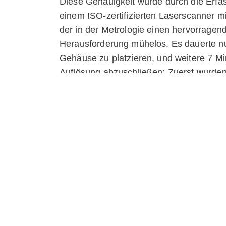
Diese Genauigkeit wurde durch die Erfas
einem ISO-zertifizierten Laserscanner m
der in der Metrologie einen hervorragen
Herausforderung mühelos. Es dauerte n
Gehäuse zu platzieren, und weitere 7 M
Auflösung abzuschließen: Zuerst wurden 
Danach sollte die Artec Software ihre M
Teil Ihres Scans in Artec Studio auf die
mm oder sogar 0,02 mm. Die gesamte Ve
– oder etwas länger, wenn Sie sich dafü
höchste Auflösung zu verfeinern.
Zoomen Sie am besten einmal heran und 
erkunden, von Gussreliefs und Bolzenlö
den Kanälen zwischen den Rippen. Wie jed
Zwilling zeigt auch diese 3D-Replik, wi