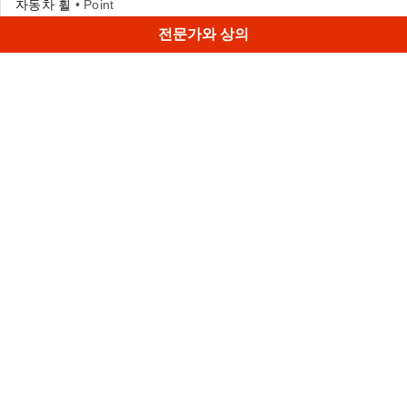
자동차 휠
• Point
전문가와 상의
Artec Point로 20분 만에 스캔한 클래식 5스포크 자동차 휠의
정확하고 역동적인 3D 모델입니다. 광택 있는 표면과 곡선,
구멍, 홈, 날카로운 모서리까지 정밀하게 표현했습니다.