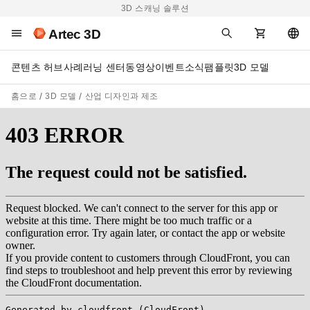
3D 스캐닝 솔루션
Artec 3D
콘텐츠 허브
사례
러닝 센터
동영상
이벤트
소식
팸플릿
3D 모델
홈으로
3D 모델
산업 디자인과 제조