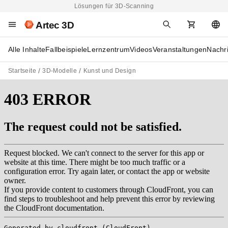
Lösungen für 3D-Scanning
Artec 3D
Alle Inhalte
Fallbeispiele
Lernzentrum
Videos
Veranstaltungen
Nachr
Startseite
3D-Modelle
Kunst und Design