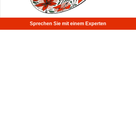
Sprechen Sie mit einem Experten
Obwohl dieser Teller eine dünne Kante hat, konnte ihn
Artec Spider mit Leichtigkeit scannen. Dabei griff er auf
die Textur des Hintergrundes zurück.
1
/
4
Melden Sie sich für den monatlichen Artec 3D
Newsletter an
Nützliche Anleitungen, Ratgeber und mehr
E-Mail-Adresse