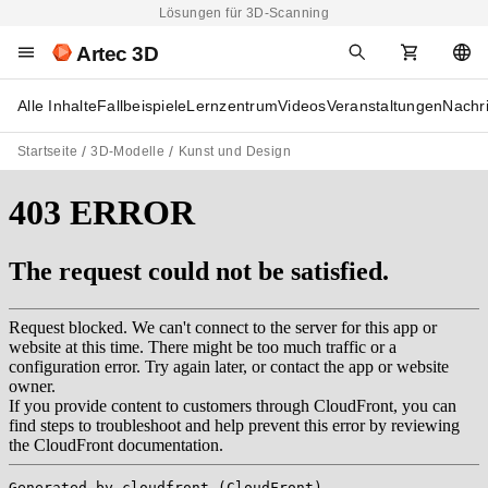
Lösungen für 3D-Scanning
Artec 3D
Alle Inhalte
Fallbeispiele
Lernzentrum
Videos
Veranstaltungen
Nachr
Startseite
3D-Modelle
Kunst und Design