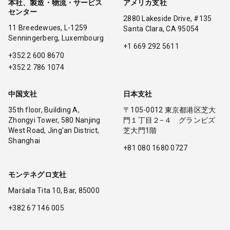
本社、製造・物流・サービス
アメリカ支社
センター
2880 Lakeside Drive, #135
11 Breedewues, L-1259
Santa Clara, CA 95054
Senningerberg, Luxembourg
+1 669 292 5611
+352 2 600 8670
+352 2 786 1074
中国支社
日本支社
35th floor, Building A,
〒105-0012 東京都港区芝大
Zhongyi Tower, 580 Nanjing
門１丁目２−４ グランビズ
West Road, Jing'an District,
芝大門1階
Shanghai
+81 080 1680 0727
モンテネグロ支社
Maršala Tita 10, Bar, 85000
+382 67 146 005