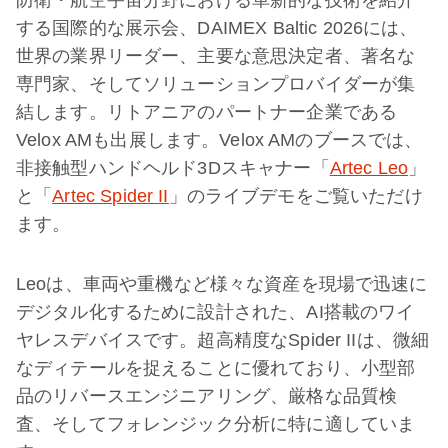
防衛・航空宇宙分野における革新的な技術を紹介
する国際的な展示会、DAIMEX Baltic 2026には、
世界の業界リーダー、主要な意思決定者、著名な
専門家、そしてソリューションプロバイダーが集
結します。リトアニアのパートナー企業である
Velox AMも出展します。Velox AMのブースでは、
非接触型ハンドヘルド3Dスキャナー「
Artec Leo
」
と「
Artec Spider II
」のライブデモをご覧いただけ
ます。
Leoは、車両や重機など様々な資産を現場で迅速に
デジタル化するために設計された、AI搭載のワイ
ヤレスデバイスです。超高精度なSpider IIは、微細
なディテールを捉えることに優れており、小型部
品のリバースエンジニアリング、厳格な品質検
査、そしてフォレンジック分析に特に適していま