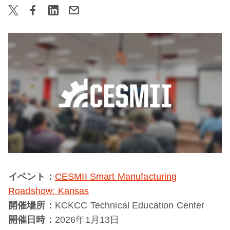
イベント：
CESMII Smart Manufacturing
Roadshow: Kansas
開催場所：
KCKCC Technical Education Center
開催日時：
2026年1月13日