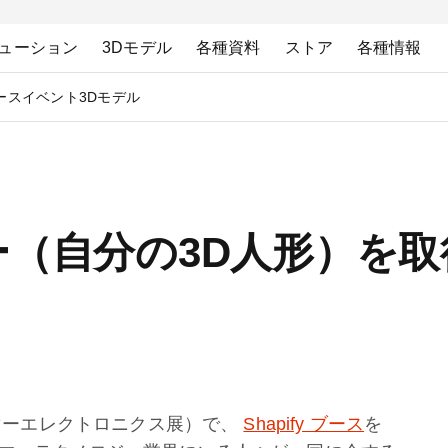
ューション
3Dモデル
各種資料
ストア
各種情報
ース
イベント
3Dモデル
ー（自分の3D人形）を取
マーエレクトロニクス展）で、
Shapify ブース
を