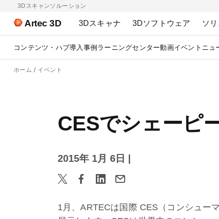
3Dスキャンソルーション
Artec 3D
3Dスキャナ
3Dソフトウェア
ソリ
コンテンツ・ハブ
導入事例
ラーニングセンター
動画
イベント
ニュ
ホーム
イベント
CESでシェーピ
2015年 1月 6日
|
1月、ARTECは国際
CES
（コンシュー