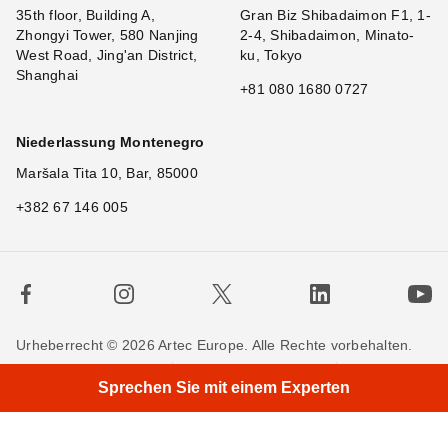
35th floor, Building A,
Gran Biz Shibadaimon F1, 1-
Zhongyi Tower, 580 Nanjing
2-4, Shibadaimon, Minato-
West Road, Jing'an District,
ku, Tokyo
Shanghai
+81 080 1680 0727
Niederlassung Montenegro
Maršala Tita 10, Bar, 85000
+382 67 146 005
Urheberrecht © 2026 Artec Europe. Alle Rechte vorbehalten.
×
Hi
Nutzungsbedingungen
Verkaufsbedingungen
Sprechen Sie mit einem Experten
Privatsphäre
Cookie-Richtlinien
Kontakieren Sie uns