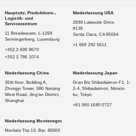
Hauptsitz, Produktions-,
Niederlassung USA
Logistik- und
2880 Lakeside Drive,
Servicezentrum
#135
11 Breedewues, L-1259
Santa Clara, CA 95054
Senningerberg, Luxemburg
+1 669 292 5611
+352 2 600 8670
+352 2 786 1074
Niederlassung China
Niederlassung Japan
35th floor, Building A,
Gran Biz Shibadaimon F1, 1-
Zhongyi Tower, 580 Nanjing
2-4, Shibadaimon, Minato-
West Road, Jing'an District,
ku, Tokyo
Shanghai
+81 080 1680 0727
Niederlassung Montenegro
Maršala Tita 10, Bar, 85000