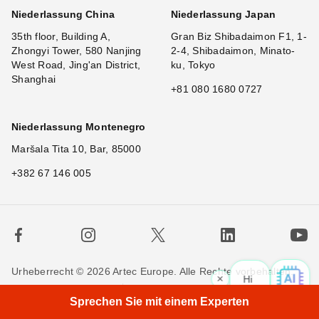
Niederlassung China
Niederlassung Japan
35th floor, Building A,
Gran Biz Shibadaimon F1, 1-
Zhongyi Tower, 580 Nanjing
2-4, Shibadaimon, Minato-
West Road, Jing'an District,
ku, Tokyo
Shanghai
+81 080 1680 0727
Niederlassung Montenegro
Maršala Tita 10, Bar, 85000
+382 67 146 005
Urheberrecht © 2026 Artec Europe. Alle Rechte vorbehalten.
×
Hi! What
|
Nutzungsbedingungen
Verkaufsbedingungen
Sprechen Sie mit einem Experten
Privatsphäre
Cookie-Richtlinien
Kontakieren Sie uns