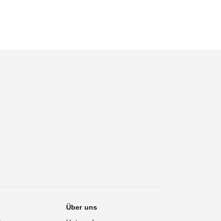
Effekte für einen neuen
Film zu schaffen
Über uns