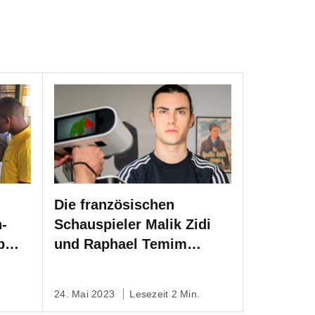
Die französischen
-
Schauspieler Malik Zidi
p
und Raphael Temim
wurden mit Artec Leo
gescannt, um
24. Mai 2023
Lesezeit 2 Min.
atemberaubende visuelle