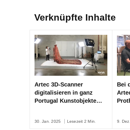
Verknüpfte Inhalte
Artec 3D-Scanner
Bei 
digitalisieren in ganz
Arte
Portugal Kunstobjekte
Prot
und lassen für
Para
einzigartige Online-
entw
30. Jan. 2025
Lesezeit 2 Min.
9. Dez
Ausstellung entstehen