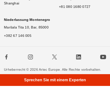
Shanghai
+81 080 1680 0727
Niederlassung Montenegro
Maršala Tita 10, Bar, 85000
+382 67 146 005
Urheberrecht © 2026 Artec Europe. Alle Rechte vorbehalten.
Nutzungsbedingungen
Verkaufsbedingungen
Sprechen Sie mit einem Experten
Privatsphäre
Cookie-Richtlinien
Kontakieren Sie uns