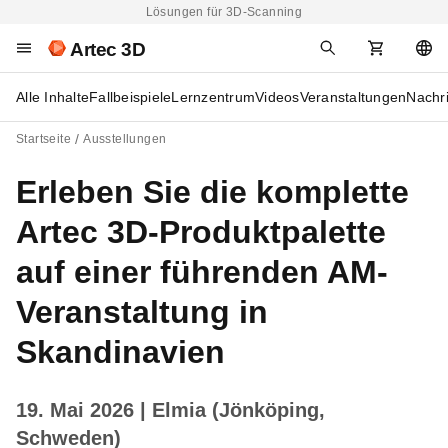
Lösungen für 3D-Scanning
Artec 3D
Alle Inhalte
Fallbeispiele
Lernzentrum
Videos
Veranstaltungen
Nachr
Startseite
Ausstellungen
Erleben Sie die komplette
Artec 3D-Produktpalette
auf einer führenden AM-
Veranstaltung in
Skandinavien
19. Mai 2026
| Elmia (Jönköping,
Schweden)